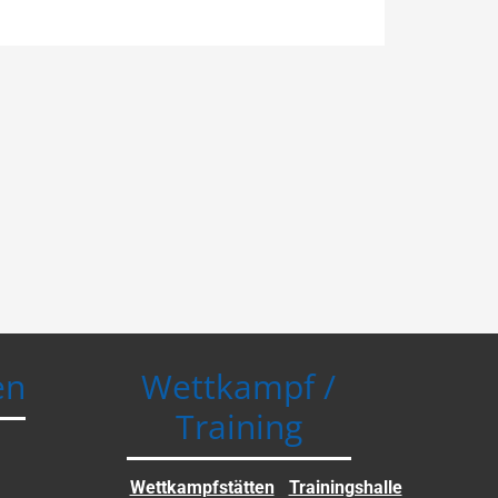
en
Wettkampf /
Training
Wettkampfstätten
Trainingshalle